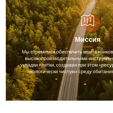
Миссия
Мы стремимся обеспечить монтажников
высокопроизводительными инструмент
укладки плитки, создавая при этом «ре
экологически чистую» среду обитани