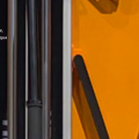
е,
дки