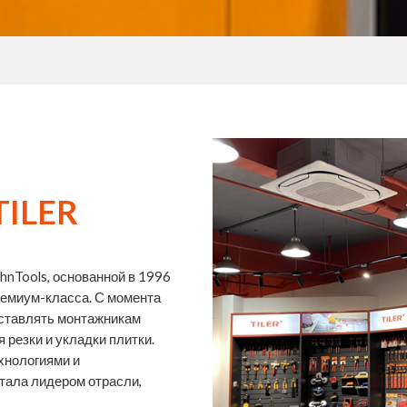
TILER
hnTools, основанной в 1996
ремиум-класса. С момента
оставлять монтажникам
резки и укладки плитки.
хнологиями и
тала лидером отрасли,